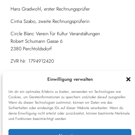
Hans Gradwohl, erster Rechnungsprüfer
Cintia Szabo, zweite Rechnungsprüferin
Circle Blanc Verein für Kultur Veranstaltungen
Robert Schumann Gasse 6
2380 Perchtoldsdorf
ZVR Nr: 1794912420
Bankverbindung: AT25 3225 0000 0198 1257
Einwilligung verwalten
office@circle-
blanc
.at
Um dir ein optimales Erlebnis zu bieten, verwenden wir Technologien wie
www.circle-blanc.at
Cookies, um Geräteinformationen zu speichern und/oder darauf zuzugreifen.
+43 676 9339584
Wenn du diesen Technologien zustimmst, können wir Daten wie das
Surfverhalten oder eindeutige IDs auf dieser Website verarbeiten. Wenn du
deine Einwilligung nicht erteilst oder zurückziehst, können bestimmte Merkmale
Facebook
und Funktionen beeinträchtigt werden.
Instagram