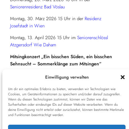
Seniorenresidenz Bad Vöslau
e
Montag, 30. März 2026 15 Uhr in der
Residenz
o
Josefstadt in Wien
Montag, 13. April 2026 15 Uhr im
Seniorenschlössl
Atzgersdorf Wie Daham
Mitsingkonzert „Ein bisschen Süden, ein bisschen
Sehnsucht – Sommerklänge zum Mitsingen“
Donnerstag, 23. Juli 2026 16 Uhr in der
Einwilligung verwalten
Seniorenresidenz Bad Vöslau
Um dir ein optimales Erlebnis zu bieten, verwenden wir Technologien wie
Mitsingkonzert zu Sankt Martin: „Laternenlicht und
Cookies, um Geräteinformationen zu speichern und/oder darauf zuzugreifen.
Wenn du diesen Technologien zustimmst, können wir Daten wie das
Liederklang“
Surfverhalten oder eindeutige IDs auf dieser Website verarbeiten. Wenn du
deine Einwilligung nicht erteilst oder zurückziehst, können bestimmte Merkmale
Donnerstag, 29. Oktober 2026 16 Uhr in der
und Funktionen beeinträchtigt werden.
Seniorenresidenz Bad Vöslau