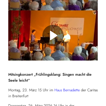
l
a
y
V
P
i
l
d
a
e
y
o
Mitsingkonzert „Frühlingsklang: Singen macht die
Seele leicht“
V
Montag, 23. März 15 Uhr im
Haus Bernadette
der Caritas
i
in Breitenfurt
d
Donnerstag, 26. März 2026 16 Uhr in der