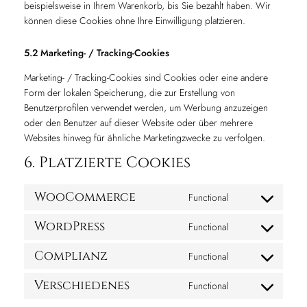
beispielsweise in Ihrem Warenkorb, bis Sie bezahlt haben. Wir
können diese Cookies ohne Ihre Einwilligung platzieren.
5.2 Marketing- / Tracking-Cookies
Marketing- / Tracking-Cookies sind Cookies oder eine andere
Form der lokalen Speicherung, die zur Erstellung von
Benutzerprofilen verwendet werden, um Werbung anzuzeigen
oder den Benutzer auf dieser Website oder über mehrere
Websites hinweg für ähnliche Marketingzwecke zu verfolgen.
6. Platzierte Cookies
WooCommerce
Functional
Consent
to
WordPress
Functional
Consent
service
to
woocommerce
Complianz
Functional
Consent
service
to
wordpress
Verschiedenes
Functional
Consent
service