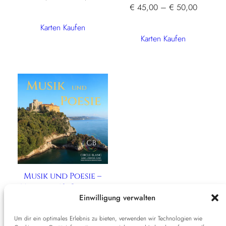
Preisspa
€
45,00
–
€
50,00
€ 25,00
€ 45,00
bis
Karten Kaufen
bis
€ 35,00
Karten Kaufen
€ 50,00
Musik und Poesie –
Montag, 19. Oktober
Einwilligung verwalten
2026 19:30 Uhr
Preisspanne:
€
30,00
–
€
35,00
Um dir ein optimales Erlebnis zu bieten, verwenden wir Technologien wie