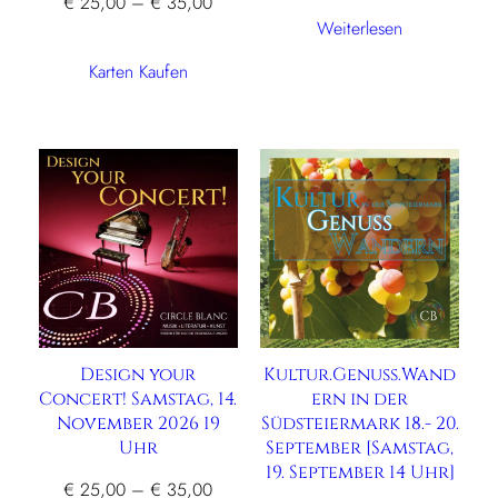
Preisspanne:
€
25,00
–
€
35,00
Weiterlesen
€ 25,00
bis
Karten Kaufen
€ 35,00
Design your
Kultur.Genuss.Wand
Concert! Samstag, 14.
ern in der
November 2026 19
Südsteiermark 18.- 20.
Uhr
September [Samstag,
19. September 14 Uhr]
Preisspanne:
€
25,00
–
€
35,00