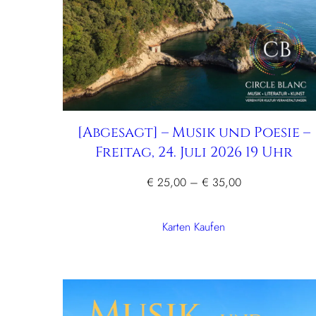
[Abgesagt] – Musik und Poesie –
Freitag, 24. Juli 2026 19 Uhr
Preisspanne:
€
25,00
–
€
35,00
€ 25,00
bis
Karten Kaufen
€ 35,00