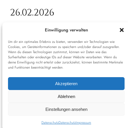
26.02.2026
Einwilligung verwalten
Keine Ergebnisse gefunden
Um dir ein optimales Erlebnis zu bieten, verwenden wir Technologien wie
Cookies, um Geräteinformationen zu speichern und/oder darauf zuzugreifen.
Wenn du diesen Technologien zustimmst, können wir Daten wie das
Sie können versuchen,
alle Filter zu löschen,
oder
Surfverhalten oder eindeutige IDs auf dieser Website verarbeiten. Wenn du
deine Einwilligung nicht erteilst oder zurückziehst, können bestimmte Merkmale
navigieren Sie zur
Homepage des Shops
und Funktionen beeinträchtigt werden.
Akzeptieren
Ablehnen
2021 Pendant © All
Cookie-
AGB
Impressum
Datenschutz
Rights Reserved
Richtlinie
Einstellungen ansehen
Datenschutz
Datenschutz
Impressum