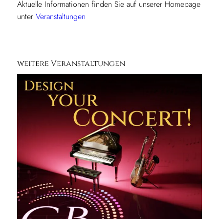
Aktuelle Informationen finden Sie auf unserer Homepage
6
unter
Veranstaltungen
1
9
U
h
weitere Veranstaltungen
r
M
e
n
g
e