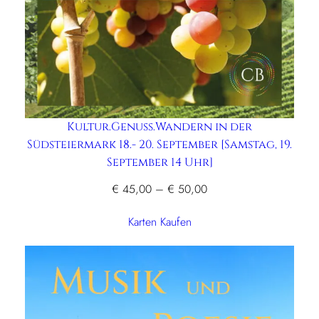
Kultur.Genuss.Wandern in der
Südsteiermark 18.- 20. September [Samstag, 19.
September 14 Uhr]
Preisspanne:
€
45,00
–
€
50,00
€ 45,00
Karten Kaufen
bis
€ 50,00