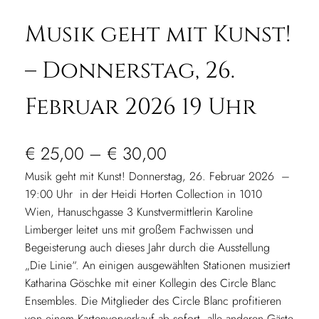
Musik geht mit Kunst!
– Donnerstag, 26.
Februar 2026 19 Uhr
P
€
25,00
–
€
30,00
r
Musik geht mit Kunst! Donnerstag, 26. Februar 2026 –
19:00 Uhr in der Heidi Horten Collection in 1010
e
Wien, Hanuschgasse 3 Kunstvermittlerin Karoline
Limberger leitet uns mit großem Fachwissen und
i
Begeisterung auch dieses Jahr durch die Ausstellung
s
„Die Linie“. An einigen ausgewählten Stationen musiziert
Katharina Göschke mit einer Kollegin des Circle Blanc
s
Ensembles. Die Mitglieder des Circle Blanc profitieren
p
von einem Kartenvorverkauf ab sofort, alle anderen Gäste