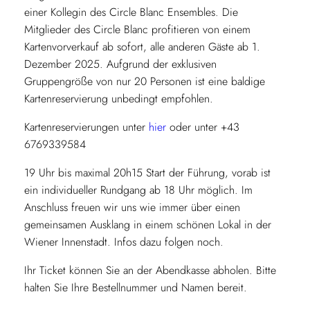
einer Kollegin des Circle Blanc Ensembles. Die
s
Mitglieder des Circle Blanc profitieren von einem
t
Kartenvorverkauf ab sofort, alle anderen Gäste ab 1.
a
Dezember 2025. Aufgrund der exklusiven
g
Gruppengröße von nur 20 Personen ist eine baldige
,
Kartenreservierung unbedingt empfohlen.
2
6
Kartenreservierungen unter
hier
oder unter +43
.
6769339584
F
e
19 Uhr bis maximal 20h15 Start der Führung, vorab ist
b
ein individueller Rundgang ab 18 Uhr möglich. Im
r
Anschluss freuen wir uns wie immer über einen
u
gemeinsamen Ausklang in einem schönen Lokal in der
a
Wiener Innenstadt. Infos dazu folgen noch.
r
Ihr Ticket können Sie an der Abendkasse abholen. Bitte
2
halten Sie Ihre Bestellnummer und Namen bereit.
0
2