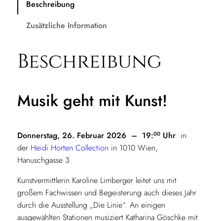
0
Beschreibung
h
b
t
Zusätzliche Information
m
i
i
Beschreibung
s
t
K
€
u
Musik geht mit Kunst!
n
s
3
t
0
!
00
Donnerstag, 26. Februar 2026 – 19:
Uhr
in
–
der
Heidi Horten Collection
in 1010 Wien,
,
D
Hanuschgasse 3
0
o
Kunstvermittlerin Karoline Limberger leitet uns mit
n
0
großem Fachwissen und Begeisterung auch dieses Jahr
n
durch die Ausstellung „Die Linie“. An einigen
e
ausgewählten Stationen musiziert Katharina Göschke mit
r