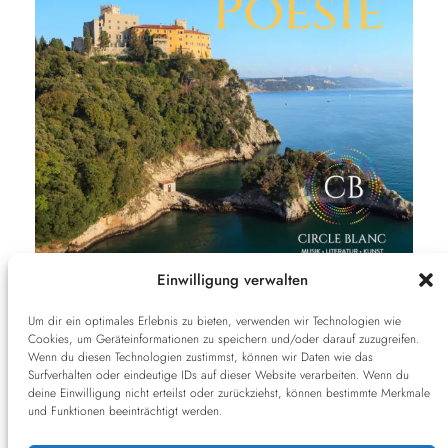
Einwilligung verwalten
Musik und Poesie – Montag, 19. Oktober 2026
19:30 Uhr
Um dir ein optimales Erlebnis zu bieten, verwenden wir Technologien wie
Cookies, um Geräteinformationen zu speichern und/oder darauf zuzugreifen.
Preisspanne:
€
30,00
–
€
35,00
Wenn du diesen Technologien zustimmst, können wir Daten wie das
€ 30,00
Surfverhalten oder eindeutige IDs auf dieser Website verarbeiten. Wenn du
deine Einwilligung nicht erteilst oder zurückziehst, können bestimmte Merkmale
Karten Kaufen
bis
und Funktionen beeinträchtigt werden.
€ 35,00