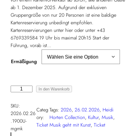
ab 1. Dezember 2025. Aufgrund der exklusiven
a
Gruppengröße von nur 20 Personen ist eine baldige
n
Kartenreservierung unbedingt empfohlen.
Kartenreservierungen unter hier oder unter +43
n
6769339584 19 Uhr bis maximal 20h15 Start der
e
Führung, vorab ist…
:
Ermäßigung
€
2
M
In den Warenkorb
u
5
s
SKU:
Categ
Tags:
2026
, 
26.02.2026
, 
Heidi
i
,
2026.02.26
ory:
Horten Collection
, 
Kultur
, 
Musik
, 
k
.1900U-
0
Ticket
Musik geht mit Kunst
, 
Ticket
g
mgmk
e